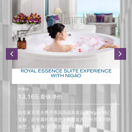
ROYAL ESSENCE SUITE EXPERIENCE
WITH NIGAO
价格由
13,165 泰铢净价
由皇家克里夫携手泰国高端美发品牌 Nigao 精心
呈献，此专属礼遇邀您于典雅套房之中尽享宁静
休憩，焕新身心，重拾您的本真精粹。