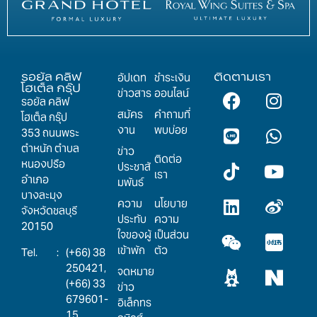
รอยัล คลิฟ
ติดตามเรา
อัปเดท
ชำระเงิน
โฮเต็ล กรุ๊ป
ข่าวสาร
ออนไลน์
รอยัล คลิฟ
สมัคร
คำถามที่
โฮเต็ล กรุ๊ป
งาน
พบบ่อย
353 ถนนพระ
ตำหนัก ตำบล
ข่าว
ติดต่อ
หนองปรือ
ประชาสั
เรา
อำเภอ
มพันธ์
บางละมุง
ความ
นโยบาย
จังหวัดชลบุรี
ประทับ
ความ
20150
ใจของผู้
เป็นส่วน
เข้าพัก
ตัว
:
(+66) 38
250421,
จดหมาย
(+66) 33
ข่าว
679601-
อิเล็กทร
15