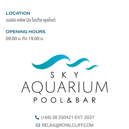
LOCATION
รอยัล คลิฟ บีช โฮเต็ล พูลไซด์
OPENING HOURS
09.00 น. ถึง 19.00 น.
(+66) 38 250421 EXT. 2037
RELAX@ROYALCLIFF.COM