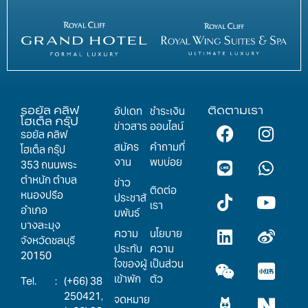
รอยัล คลิฟ
ติดตามเรา
อัปเดท
ชำระเงิน
โฮเต็ล กรุ๊ป
ข่าวสาร
ออนไลน์
รอยัล คลิฟ
สมัคร
คำถามที่
โฮเต็ล กรุ๊ป
งาน
พบบ่อย
353 ถนนพระ
ตำหนัก ตำบล
ข่าว
ติดต่อ
หนองปรือ
ประชาสั
เรา
อำเภอ
มพันธ์
บางละมุง
ความ
นโยบาย
จังหวัดชลบุรี
ประทับ
ความ
20150
ใจของผู้
เป็นส่วน
เข้าพัก
ตัว
:
(+66) 38
250421,
จดหมาย