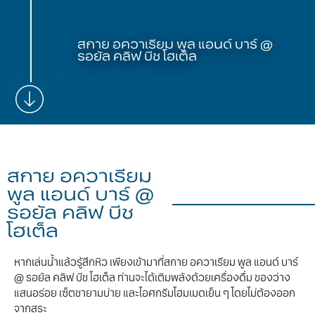
สกาย อควาเรียม พูล แอนด์ บาร์ @
รอยัล คลิฟ บีช โฮเต็ล
สกาย อควาเรียม
พูล แอนด์ บาร์ @
รอยัล คลิฟ บีช
โฮเต็ล
หากเล่นน้ำแล้วรู้สึกหิว เพียงเข้ามาที่สกาย อควาเรียม พูล แอนด์ บาร์
@ รอยัล คลิฟ บีช โฮเต็ล ท่านจะได้เติมพลังด้วยเครื่องดื่ม ของว่าง
แสนอร่อย เซ็ตชายามบ่าย และไอศกรีมโฮมเมดเย็น ๆ โดยไม่ต้องออก
จากสระ