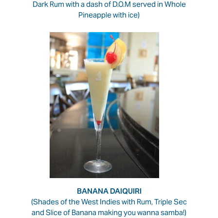
Dark Rum with a dash of D.O.M served in Whole
Pineapple with ice)
BANANA DAIQUIRI
(Shades of the West Indies with Rum, Triple Sec
and Slice of Banana making you wanna samba!)