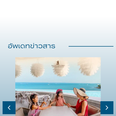
อัพเดทข่าวสาร