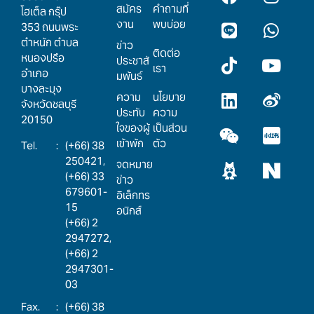
สมัคร
คำถามที่
โฮเต็ล กรุ๊ป
งาน
พบบ่อย
353 ถนนพระ
ตำหนัก ตำบล
ข่าว
ติดต่อ
หนองปรือ
ประชาสั
เรา
อำเภอ
มพันธ์
บางละมุง
ความ
นโยบาย
จังหวัดชลบุรี
ประทับ
ความ
20150
ใจของผู้
เป็นส่วน
เข้าพัก
ตัว
:
(+66) 38
250421,
จดหมาย
(+66) 33
ข่าว
679601-
อิเล็กทร
15
อนิกส์
(+66) 2
2947272,
(+66) 2
2947301-
03
:
(+66) 38