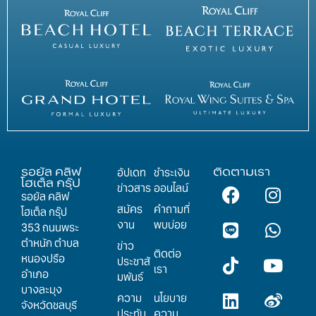
รอยัล คลิฟ
ติดตามเรา
อัปเดท
ชำระเงิน
โฮเต็ล กรุ๊ป
ข่าวสาร
ออนไลน์
รอยัล คลิฟ
สมัคร
คำถามที่
โฮเต็ล กรุ๊ป
งาน
พบบ่อย
353 ถนนพระ
ตำหนัก ตำบล
ข่าว
ติดต่อ
หนองปรือ
ประชาสั
เรา
อำเภอ
มพันธ์
บางละมุง
ความ
นโยบาย
จังหวัดชลบุรี
ประทับ
ความ