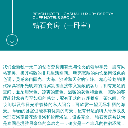
BEACH HOTEL - CASUAL LUXURY BY ROYAL
CLIFF HOTELS GROUP
钻石套房（一卧室）
我们全新独一无二的钻石套房拥有无与伦比的奢华享受，拥有风
格完美、极其精致的非凡生活空间。 明亮宽敞的内饰采用浅色的
色调，灵感来自阳光、大海、沙滩和天空的宁静。 精心策划的现
代家具将阳光明媚的海滨氛围直接带入宽敞的客厅，拥有充足的
空间，並采用米色、凉爽的蓝色、温暖的灰色和金色。 宽敞的客
厅能让您有宾至如归的感觉，配有正式的八座餐桌、茶水间、化
妆间以及带日光浴躺椅的私人阳台，可欣赏一望无际壮丽的海
景。 华丽的卧室也能享有优美的海景，配有舒适的特大号床以及
大理石浴室带花洒淋浴和按摩浴缸，设备齐全。 钻石套房被认为
是泰国芭堤雅最豪华的套房之一，确实是一个非凡的住宿环境，