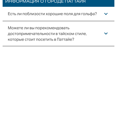
ИНФОРМАЦИЯ О ГОРОДЕ ПАТТАЙЯ
Есть ли поблизости хорошие поля для гольфа?
Можете ли вы порекомендовать
достопримечательности в тайском стиле,
которые стоит посетить в Паттайе?
Сколько времени занимает поездка до центра
Паттайи от Royal Cliff?
Можете ли вы помочь организовать обзорную
экскурсию?
Как я могу забронировать шоу Тиффани или
Альказар?
Как далеко от отеля находится пешеходная улица
Walking street?