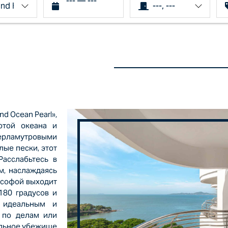
---
—
---
---, ---
d Ocean Pearl»,
отой океана и
рламутровыми
ые пески, этот
Расслабьтесь в
м, наслаждаясь
 софой выходит
180 градусов и
 идеальным и
ы по делам или
еальное убежище