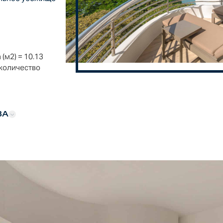
 (м2) =
10.13
количество
ВА