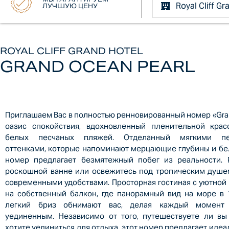
ЛУЧШУЮ ЦЕНУ
ROYAL CLIFF GRAND HOTEL
GRAND OCEAN PEARL
Приглашаем Вас в полностью ренновированный номер «Gran
оазис спокойствия, вдохновленный пленительной крас
белых песчаных пляжей. Отделанный мягкими пе
оттенками, которые напоминают мерцающие глубины и бел
номер предлагает безмятежный побег из реальности. 
роскошной ванне или освежитесь под тропическим душе
современными удобствами. Просторная гостиная с уютной
на собственный балкон, где панорамный вид на море в 
легкий бриз обнимают вас, делая каждый момент
уединенным. Независимо от того, путешествуете ли в
хотите уединиться для отдыха, этот номер предлагает ид