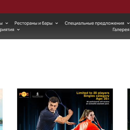
w
сы
Рестораны и бары
Специальные предложения
риятия
Галерея