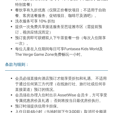
特别套餐）
餐饮享有九折优惠（仅限正价餐饮项目；不适用于自助
餐、客房送餐服务、促销项目、咖啡厅及酒吧）。
洗衣服务可享 10% 折扣
提供一次免费共享接送服务至芭堤雅市区（需提前预
订，视供应情况而定）
预订套房即可获赠双人下午茶套餐一份（每次入住限享
一次）。
每位儿童在入住期间每日可享Funtasea Kids World及
The Verge Game Zone免费畅玩一小时。
条款与细则：
会员必须直接向酒店预订才能享受折扣和礼遇。 不适用
于通过任何第三方代理（在线旅行社、旅行社或任何非
直接渠道）预订的情况。
会员须在办理入住时出示 AssetWise 会员卡，方可享受
专属优惠房价及礼遇； 否则将按当日最优房价执行。
预订时须提供信用卡担保。
入住日前48小时（当地时间下午3:00前）取消可全额退