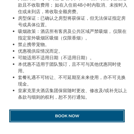
款且不收取费用； 如在入住前48小时内取消、未按时入
住或未到店，将收取全额房费。
房型保证：已确认之房型将获保证，但无法保证指定房
号或具体位置。
吸烟政策：酒店所有客房及公共区域严禁吸烟， 仅限在
指定室外吸烟区吸烟（仅限香烟）。
禁止携带宠物。
优惠视供应情况而定。
可能适用不适用日期（不适用日期）。
本优惠不适用于团队预订，且不可与其他优惠同时使
用。
套餐礼遇不可转让、不可延期至未来使用，亦不可兑换
现金。
皇家克里夫酒店集团保留随时更改、修改及/或补充以上
条款与细则的权利，恕不另行通知。
BOOK NOW