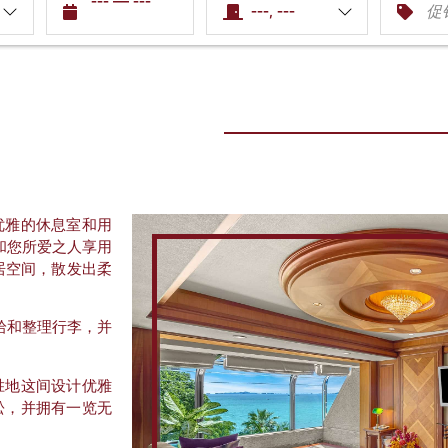
---
—
---
---, ---
优雅的休息室和用
和您所爱之人享用
居空间，散发出柔
拾和整理行李，并
胜地这间设计优雅
松，并拥有一览无