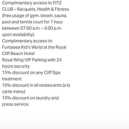
Complimentary access to FITZ
CLUB – Racquets, Health & Fitness
(free usage of gym, steam, sauna,
pool and tennis court for 1 hour
between 07:00 a.m. – 5:00 p.m.
upon availability).
Complimentary access to
Funtasea Kid’s World at the Royal
Cliff Beach Hotel
Royal Wing VIP Parking with 24
hours security
15% discount on any Cliff Spa
treatment
10% discount in all restaurants (a la
carte menu)
10% discount on laundry and
press service