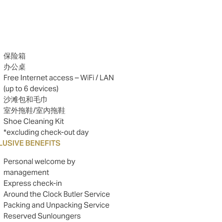
保险箱
办公桌
Free Internet access – WiFi / LAN
(up to 6 devices)
沙滩包和毛巾
室外拖鞋/室內拖鞋
Shoe Cleaning Kit
*excluding check-out day
LUSIVE BENEFITS
Personal welcome by
management
Express check-in
Around the Clock Butler Service
Packing and Unpacking Service
Reserved Sunloungers