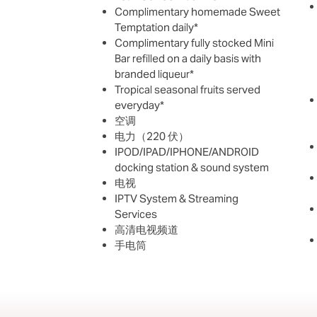
Complimentary homemade Sweet
Temptation daily*
Complimentary fully stocked Mini
Bar refilled on a daily basis with
branded liqueur*
Tropical seasonal fruits served
everyday*
空调
电力（220 伏）
IPOD/IPAD/IPHONE/ANDROID
docking station & sound system
电视
IPTV System & Streaming
Services
高清电视频道
手电筒