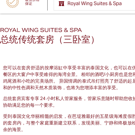
保证
ROYAL WING SUITES & SPA
总统传统套房（三卧室）
您可以在套房舒适的按摩浴缸中享受丰富的泰国文化，也可以在
餐区的大窗户中享受难得的海湾全景。 相邻的酒吧/小厨房也是您
鸡尾酒和小吃的完美场所。 异国情调的泰式吊灯照亮了舒适的起
和的中性色调和天然木质装饰，也将为您增添丰富的享受。
总统套房宾客专享 24 小时私人管家服务，管家乐意随时帮助您收
协助满足您的每一个要求。
受到泰国文化华丽精髓的启发，在芭堤雅最好的五星级海滩度假
的套房内，与整个家庭重新建立联系，发现美丽、宁静和终极放
余的海景。