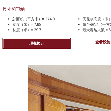
尺寸和容纳
总面积（平方米）=
274.01
天花板高度（米
宽度（米）=
7.68
阳台/露台（平方
长度（米）=
29.7
最大容纳人数 = 6
查看设施
现在预订