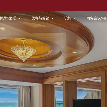
餐厅&酒吧
优惠与促销
设施
商务会议&